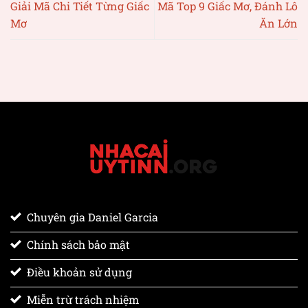
Giải Mã Chi Tiết Từng Giấc
Mã Top 9 Giấc Mơ, Đánh Lô
Mơ
Ăn Lớn
Chuyên gia Daniel Garcia
Chính sách bảo mật
Điều khoản sử dụng
Miễn trừ trách nhiệm