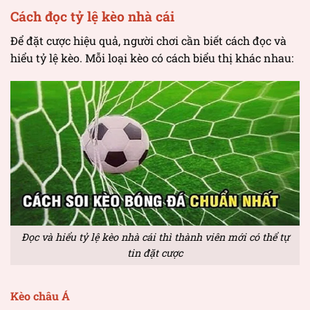
Cách đọc tỷ lệ kèo nhà cái
Để đặt cược hiệu quả, người chơi cần biết cách đọc và
hiểu tỷ lệ kèo. Mỗi loại kèo có cách biểu thị khác nhau:
Đọc và hiểu tỷ lệ kèo nhà cái thì thành viên mới có thể tự
tin đặt cược
Kèo châu Á