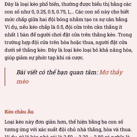
Đây là loại kèo phổ biến, thường được biểu thị bằng các
con số như 0, 0.25, 0.5, 0.75, 1,… Các con số này cho biết
mức chấp giữa hai đội bóng nhằm tạo ra sự cân bằng.
Ví dụ, nếu kèo chấp là 0.5, đội cửa trên cần thắng ít
nhất 1 bàn để người chơi đặt cửa trên thắng kèo. Trong
trường hợp đội cửa trên hòa hoặc thua, người đặt cửa
dưới sẽ thắng kèo. Đây là loại kèo loại bỏ khả năng hòa,
giúp giảm sự phức tạp khi cá cược.
Bài viết có thể bạn quan tâm:
Mơ thấy
mèo
Kèo châu Âu
Loại kèo này đơn giản hơn, thể hiện bằng ba con số
tương ứng với xác suất đội chủ nhà thắng, hòa và thua.
Ví dụ, tỷ lệ kèo nhà cái là 2.50 – 3.20 – 2.80 có nghĩa là