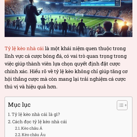
Tỷ lệ kèo nhà cái
là một khái niệm quen thuộc trong
lĩnh vực cá cược bóng đá, có vai trò quan trọng trong
việc giúp thành viên lựa chọn quyết định đặt cược
chính xác. Hiểu rõ về tỷ lệ kèo không chỉ giúp tăng cơ
hội thắng cược mà còn mang lại trải nghiệm cá cược
thú vị và hiệu quả hơn.
Mục lục
Tỷ lệ kèo nhà cái là gì?
Cách đọc tỷ lệ kèo nhà cái
Kèo châu Á
Kèo châu Âu