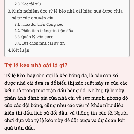
Kèo tài xỉu
Kinh nghiệm đọc tỷ lệ kèo nhà cái hiệu quả được chia
sẻ từ các chuyên gia
Theo dõi biến động kèo
Phân tích thông tin trận đấu
Quản lý vốn cược
Lựa chọn nhà cái uy tín
Kết luận
Tỷ lệ kèo nhà cái là gì?
Tỷ lệ kèo, hay còn gọi là kèo bóng đá, là các con số
được nhà cái đưa ra để biểu thị xác suất xảy ra của các
kết quả trong một trận đấu bóng đá. Những tỷ lệ này
phản ánh đánh giá của nhà cái về sức mạnh, phong độ
của các đội bóng, cũng như các yếu tố khác như điều
kiện thi đấu, lịch sử đối đầu, và thông tin bên lề. Người
chơi dựa vào tỷ lệ kèo này để đặt cược và dự đoán kết
quả trận đấu.