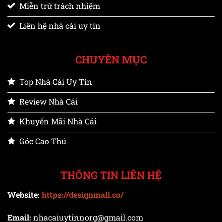
Miễn trừ trách nhiệm
Liên hệ nhà cái uy tín
CHUYÊN MỤC
Top Nhà Cái Uy Tín
Review Nhà Cái
Khuyến Mãi Nhà Cái
Góc Cao Thủ
THÔNG TIN LIÊN HỆ
Website:
https://designmall.co/
Email:
nhacaiuytinnorg@gmail.com