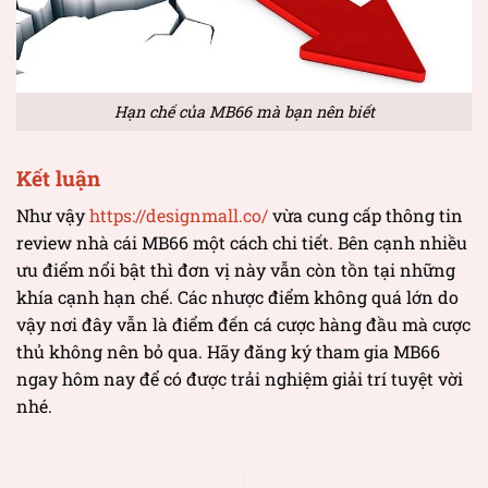
Hạn chế của MB66 mà bạn nên biết
Kết luận
Như vậy
https://designmall.co/
vừa cung cấp thông tin
review nhà cái MB66 một cách chi tiết. Bên cạnh nhiều
ưu điểm nổi bật thì đơn vị này vẫn còn tồn tại những
khía cạnh hạn chế. Các nhược điểm không quá lớn do
vậy nơi đây vẫn là điểm đến cá cược hàng đầu mà cược
thủ không nên bỏ qua. Hãy đăng ký tham gia MB66
ngay hôm nay để có được trải nghiệm giải trí tuyệt vời
nhé.