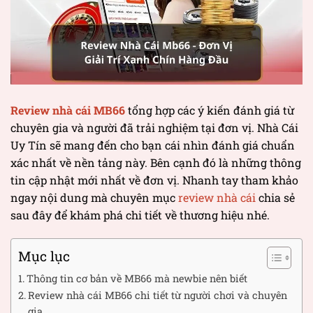
Review nhà cái MB66
tổng hợp các ý kiến đánh giá từ
chuyên gia và người đã trải nghiệm tại đơn vị. Nhà Cái
Uy Tín sẽ mang đến cho bạn cái nhìn đánh giá chuẩn
xác nhất về nền tảng này. Bên cạnh đó là những thông
tin cập nhật mới nhất về đơn vị. Nhanh tay tham khảo
ngay nội dung mà chuyên mục
review nhà cái
chia sẻ
sau đây để khám phá chi tiết về thương hiệu nhé.
Mục lục
Thông tin cơ bản về MB66 mà newbie nên biết
Review nhà cái MB66 chi tiết từ người chơi và chuyên
gia