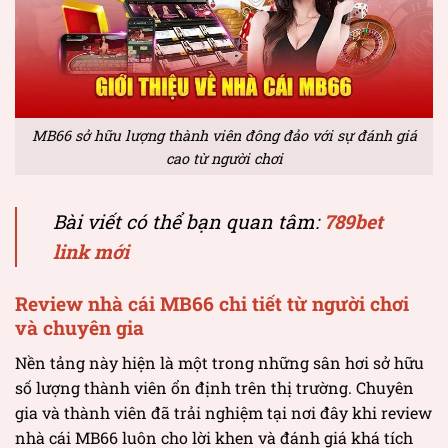
MB66 sở hữu lượng thành viên đông đảo với sự đánh giá
cao từ người chơi
Bài viết có thể bạn quan tâm:
789bet
link mới
Review nhà cái MB66 chi tiết từ người chơi
và chuyên gia
Nền tảng này hiện là một trong những sân hơi sở hữu
số lượng thành viên ổn định trên thị trường. Chuyên
gia và thành viên đã trải nghiệm tại nơi đây khi review
nhà cái MB66 luôn cho lời khen và đánh giá khá tích