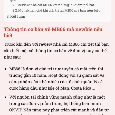
Review nhà cái MB66 với những ưu điểm nổi bật
Một số hạn chế khi giải trí tại MB66 mà bạn nên biết
Kết luận
Thông tin cơ bản về MB66 mà newbie nên
biết
Trước khi đến với review nhà cái MB66 chi tiết thì bạn
cần biết một số thông tin cơ bản về đơn vị này cụ thể
như sau:
MB66 là đơn vị giải trí trực tuyến có mặt trên thị
trường gần 10 năm. Hoạt động với sự giám sát và
công nhận của khá nhiều các tổ chức quản lý cá
cược hàng đầu như Isle of Man, Costa Rica….
Với nguồn tài chính vững mạnh cũng như là một
trong các đơn vị nằm trong hệ thống liên minh
OKVIP. Nền tảng này phát triển rất mạnh và đầu tư