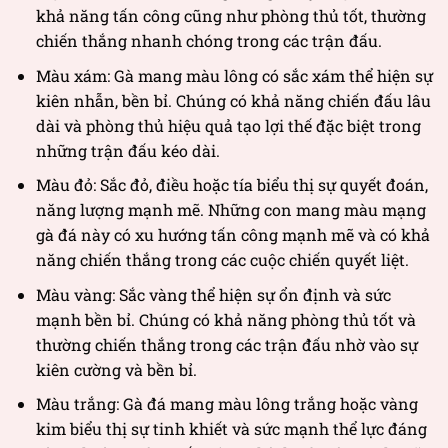
khả năng tấn công cũng như phòng thủ tốt, thường
chiến thắng nhanh chóng trong các trận đấu.
Màu xám: Gà mang màu lông có sắc xám thể hiện sự
kiên nhẫn, bền bỉ. Chúng có khả năng chiến đấu lâu
dài và phòng thủ hiệu quả tạo lợi thế đặc biệt trong
những trận đấu kéo dài.
Màu đỏ: Sắc đỏ, điều hoặc tía biểu thị sự quyết đoán,
năng lượng mạnh mẽ. Những con mang màu mạng
gà đá này có xu hướng tấn công mạnh mẽ và có khả
năng chiến thắng trong các cuộc chiến quyết liệt.
Màu vàng: Sắc vàng thể hiện sự ổn định và sức
mạnh bền bỉ. Chúng có khả năng phòng thủ tốt và
thường chiến thắng trong các trận đấu nhờ vào sự
kiên cường và bền bỉ.
Màu trắng: Gà đá mang màu lông trắng hoặc vàng
kim biểu thị sự tinh khiết và sức mạnh thể lực đáng