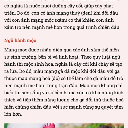
có nghĩa là nước nuôi dưỡng cây cối, giúp cây phát
triển. Do đó, con có ánh mạng thuỷ (đen) khi đối đầu
với con ánh mạng mộc (xám) có thể khiến con ánh
xám trở nên mạnh mẽ hơn trong quá trình chiến đấu.
Ngũ hành mộc
Mạng mộc được nhận diện qua các ánh xám thể hiện
sự sinh trưởng, bền bỉ và linh hoạt. Theo quy luật ngũ
hành thì mộc sinh hoả, nghĩa là cây cối khi cháy sẽ tạo
ra lửa. Do đó, màu mạng gà đá mộc khi đối đầu với gà
thuộc màu mạng hoả (đỏ) có thể làm cho gà màu đỏ trở
nên mạnh mẽ hơn trong trận đấu. Màu mộc không chỉ
biểu thị sức sống và sự bền bỉ mà còn có khả năng kích
thích và tiếp thêm năng lượng cho gà đối thủ thuộc hoả
hiến chúng chiến đấu với sức mạnh cùng sự quyết tâm
lớn hơn.