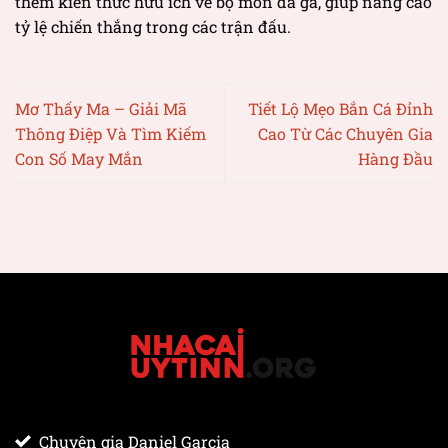
thêm kiến thức hữu ích về bộ môn đá gà, giúp nâng cao
tỷ lệ chiến thắng trong các trận đấu.
Mơ Thấy Ma – Giải Mã
Tiết Lộ Mẹo Bắn Cá Đỉnh
Thông Điệp Và Tìm Kiếm
Cao Từ Các Chuyên Gia
Con Số May Mắn
Hàng Đầu
Chuyên gia Daniel Garcia