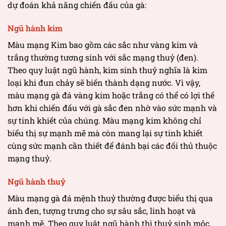
dự đoán khả năng chiến đấu của gà:
Ngũ hành kim
Màu mạng Kim bao gồm các sắc như vàng kim và
trắng thường tương sinh với sắc mạng thuỷ (đen).
Theo quy luật ngũ hành, kim sinh thuỷ nghĩa là kim
loại khi đun chảy sẽ biến thành dạng nước. Vì vậy,
màu mạng gà đá vàng kim hoặc trắng có thể có lợi thế
hơn khi chiến đấu với gà sắc đen nhờ vào sức mạnh và
sự tinh khiết của chúng. Màu mạng kim không chỉ
biểu thị sự mạnh mẽ mà còn mang lại sự tinh khiết
cùng sức mạnh cần thiết để đánh bại các đối thủ thuộc
mạng thuỷ.
Ngũ hành thuỷ
Màu mạng gà đá mệnh thuỷ thường được biểu thị qua
ánh đen, tượng trưng cho sự sâu sắc, linh hoạt và
mạnh mẽ. Theo quy luật ngũ hành thì thuỷ sinh mộc,