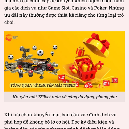
mà nhà cái cung cấp để khuyến khích người chơi tham
gia các dịch vụ như Game Slot, Casino và Poker. Những
ưu đãi này thường được thiết kế riêng cho từng loại trò
chơi.
Khuyến mãi 789bet luôn vô cùng đa dạng, phong phú
Khi lựa chọn khuyến mãi, bạn cần xác định dịch vụ
phù hợp để không bỏ lỡ cơ hội. Đọc kỹ điều kiện và
hướng dẫn của từng chương trình để thực hiện đúng