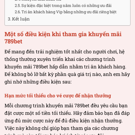
Sự kiện đặc biệt trong năm luôn có những ưu đãi
Tri ân khách hàng Vip bằng những ưu đãi riêng biệt
Kết luận
Một số điều kiện khi tham gia khuyến mãi
789bet
Để mang đến trải nghiệm tốt nhất cho người chơi, hệ
thống thường xuyên triển khai các chương trình
khuyến mãi 789bet hấp dẫn nhằm tri ân khách hàng.
Để không bỏ lỡ bất kỳ phần quà giá trị nào, anh em hãy
ghi nhớ những điều kiện sau:
Hạn mức tối thiểu cho vé cược để nhận thưởng
Mỗi chương trình khuyến mãi 789bet đều yêu cầu bạn
đặt cược một số tiền tối thiểu. Hãy đảm bảo bạn đã đáp
ứng đủ mức cược này để đủ điều kiện nhận thưởng.
Việc này không chỉ giúp bạn tham gia các chương