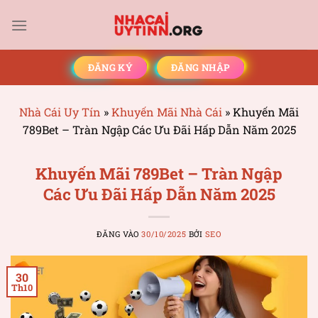
Bỏ
qua
nội
dung
ĐĂNG KÝ
ĐĂNG NHẬP
Nhà Cái Uy Tín
»
Khuyến Mãi Nhà Cái
»
Khuyến Mãi
789Bet – Tràn Ngập Các Ưu Đãi Hấp Dẫn Năm 2025
Khuyến Mãi 789Bet – Tràn Ngập
Các Ưu Đãi Hấp Dẫn Năm 2025
ĐĂNG VÀO
30/10/2025
BỞI
SEO
30
Th10