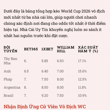
Dưới đây là bảng tổng hợp kèo World Cup 2026 vô địch
mới nhất từ ba nhà cái lớn, giúp người chơi nhanh
chóng xác định nơi đang cho odds tốt nhất ở thời điểm
hiện tại. Nhà Cái Uy Tín khuyến nghị luôn so sánh ít
nhất hai nguồn trước khi đặt cược.
ĐỘI
WILLIAM
XÁC SUẤT
BET365
1XBET
TUYỂN
HILL
HÀM Ý (%)
Tây Ban
6.
5.85
6.50
17.1%
Nha
Anh
6.5
6.40
7.00
15.6%
Pháp
7.
7.50
8.00
12.5%
Argentina
8.
8.50
8.00
11.8%
Brazil
7.
9.20
7.50
10.9%
Nhận Định Ứng Cử Viên Vô Địch WC