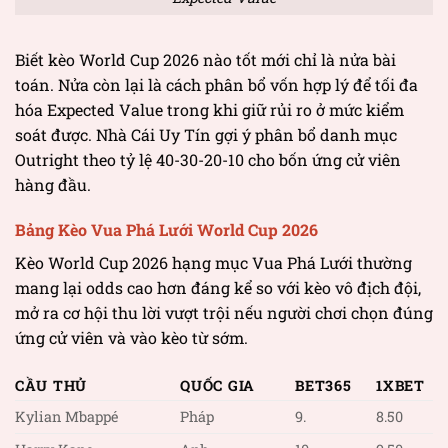
Biết kèo World Cup 2026 nào tốt mới chỉ là nửa bài
toán. Nửa còn lại là cách phân bổ vốn hợp lý để tối đa
hóa Expected Value trong khi giữ rủi ro ở mức kiểm
soát được. Nhà Cái Uy Tín gợi ý phân bổ danh mục
Outright theo tỷ lệ 40-30-20-10 cho bốn ứng cử viên
hàng đầu.
Bảng Kèo Vua Phá Lưới World Cup 2026
Kèo World Cup 2026 hạng mục Vua Phá Lưới thường
mang lại odds cao hơn đáng kể so với kèo vô địch đội,
mở ra cơ hội thu lời vượt trội nếu người chơi chọn đúng
ứng cử viên và vào kèo từ sớm.
CẦU THỦ
QUỐC GIA
BET365
1XBET
Kylian Mbappé
Pháp
9.
8.50