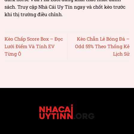
sách. Truy cập Nhà Cái Uy Tín ngay và chốt kèo trước
khi thị trường điều chỉnh.
Kèo Chấp Score Box – Đọc
Kèo Chẵn Lẻ Bóng Đá –
Lưới Điểm Và Tính EV
Odd 55% Theo Thống Kê
Từng Ô
Lịch Sử