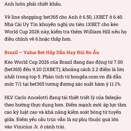
Anh luôn phải chiết khấu.
Về line shopping: bet365 cho Anh ở 6.50, 1XBET ở 6.40.
Nhà Cái Uy Tín khuyến nghị ưu tiên 1XBET cho kèo
World Cup 2026 này, kiểm tra thêm William Hill nếu họ
điều chỉnh về 6.hoặc thấp hơn.
Brazil
–
Value Bet Hấp Dẫn Hay Rủi Ro Ẩn
Kèo World Cup 2026 của Brazil đang dao động từ 7.00
(bet365) đến 9.20 (1XBET), khoảng cách 2.2 điểm là lớn
nhất trong top 5. Phân tích từ bongda.com.vn đã dẫn
mức 7/1 tại bet365 tương đương xác suất hàm ý 11.1%.
HLV Carlo Ancelotti đang tái thiết triết lý của Seleção
theo hướng thực dụng hơn. Điểm mạnh mới: áp lực tầm
cao kỷ luật cao và khả năng kiểm soát bóng từ tuyến
giữa. Điểm yếu cấu trúc vẫn là sự phụ thuộc quá lớn
vào Vinicius Jr. ở cánh trái.