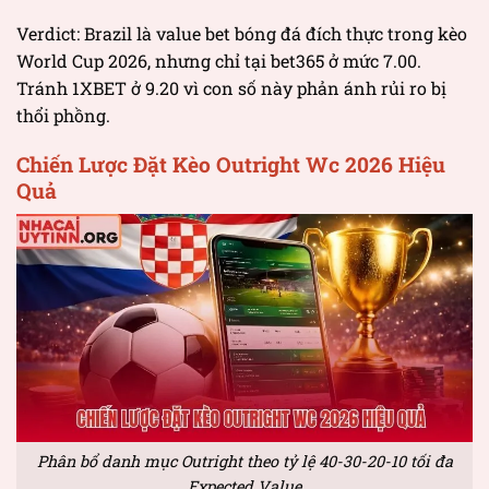
Verdict: Brazil là value bet bóng đá đích thực trong kèo
World Cup 2026, nhưng chỉ tại bet365 ở mức 7.00.
Tránh 1XBET ở 9.20 vì con số này phản ánh rủi ro bị
thổi phồng.
Chiến Lược Đặt Kèo Outright Wc 2026 Hiệu
Quả
Phân bổ danh mục Outright theo tỷ lệ 40-30-20-10 tối đa
Expected Value