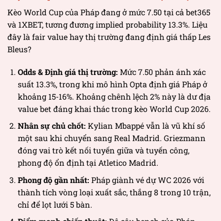
Kèo World Cup của Pháp đang ở mức 7.50 tại cả bet365
và 1XBET, tương đương implied probability 13.3%. Liệu
đây là fair value hay thị trường đang định giá thấp Les
Bleus?
Odds & Định giá thị trường:
Mức 7.50 phản ánh xác
suất 13.3%, trong khi mô hình Opta định giá Pháp ở
khoảng 15-16%. Khoảng chênh lệch 2% này là dư địa
value bet đáng khai thác trong kèo World Cup 2026.
Nhân sự chủ chốt:
Kylian Mbappé vẫn là vũ khí số
một sau khi chuyển sang Real Madrid. Griezmann
đóng vai trò kết nối tuyến giữa và tuyến công,
phong độ ổn định tại Atletico Madrid.
Phong độ gần nhất:
Pháp giành vé dự WC 2026 với
thành tích vòng loại xuất sắc, thắng 8 trong 10 trận,
chỉ để lọt lưới 5 bàn.