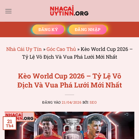
Bỏ
qua
nội
dung
ĐĂNG KÝ
ĐĂNG NHẬP
Nhà Cái Uy Tín
»
Góc Cao Thủ
»
Kèo World Cup 2026 –
Tỷ Lệ Vô Địch Và Vua Phá Lưới Mới Nhất
Kèo World Cup 2026 – Tỷ Lệ Vô
Địch Và Vua Phá Lưới Mới Nhất
ĐĂNG VÀO
21/04/2026
BỞI
SEO
21
Th4