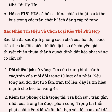
Nhà Cái Uy Tín.
Hồ sơ HLV:
HLV có hồ sơ dùng chiến thuật park the
bus trong các trận chênh lệch đẳng cấp rõ ràng.
Xác Nhận Tín Hiệu Và Chọn Loại Kèo Thẻ Phù Hợp
Sau khi đã xác định phong cách chơi của hai đội, bước
tiếp theo là đối chiếu dữ liệu lịch sử để chuyển giả
thuyết chiến thuật thành quyết định đặt kèo phạt vàng
có căn cứ.
Đối chiếu lịch sử vàng:
Tra cứu trung bình cảnh
cáo/trận của mỗi đội trong 10 lượt gần nhất. Nếu
tổng hai đội đạt từ 5 lần/trận trở lên, đây là tín hiệu
mạnh cho kèo tài vàng 4.5.
Kiểm tra phong cách trọng tài:
Tra lịch sử 5 trận gần
nhất của trọng tài được phân công. Trọng tài thổi
phạt chặt trên 4 lần/trận kết hợp với đội cửa dưới đá