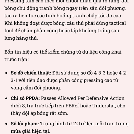
Pressing tầm cao theo một chuỗi nhân quả rõ ràng: đội
bóng chủ động tranh bóng ngay trên sân đối phương,
tạo ra liên tục các tình huống tranh chấp tốc độ cao.
Khi không đoạt được bóng, cầu thủ phải dùng tactical
foul để chặn phản công hoặc lấp khoảng trống sau
lưng hàng thủ.
Bốn tín hiệu có thể kiểm chứng từ dữ liệu công khai
trước trận:
Sơ đồ chiến thuật:
Đội sử dụng sơ đồ 4-3-3 hoặc 4-2-
3-1 với tiền đạo được phân công pressing cao từ
vòng cấm đối phương.
Chỉ số PPDA:
Passes Allowed Per Defensive Action
dưới 8, tra trực tiếp trên FBRef hoặc Understat, cho
thấy đội áp bóng rất sớm.
Số lỗi phạm:
Trung bình từ 12 trở lên mỗi trận trong
mùa giải hiện tại.