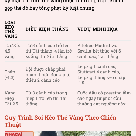
kỷ luật, chỉ tính thẻ vàng được rút trong trận, không
gộp thẻ đỏ hay tổng phạt kỷ luật chung.
LOẠI
KÈO
ĐIỀU KIỆN THẮNG
VÍ DỤ MINH HỌA
THẺ
VÀNG
Tài/Xỉu
Từ 5 cảnh cáo trở lên
Atletico Madrid vs.
4.5
thì Tài thắng; 4 lần trở
Sevilla kết thúc với 6
vàng
xuống thì Xỉu thắng
cảnh cáo, Tài thắng
Leipzig 1 cảnh cáo,
Đội được chấp phải
Chấp
Stuttgart 4 cảnh cáo,
nhận ít hơn đội kia tối
(-1.5)
Leipzig thắng kèo chấp
thiểu 2 cảnh cáo
-1.5
Vàng
Từ 3 cảnh cáo trong
Cuộc đấu có pressing tầm
Hiệp 1
hiệp 1 trở lên thì Tài
cao ngay từ phút đầu
Tài 2.5
thắng
thường đạt ngưỡng này
Quy Trình Soi Kèo Thẻ Vàng Theo Chiến
Thuật