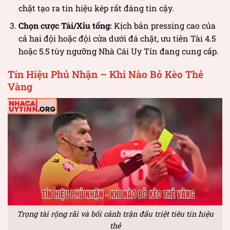
chặt tạo ra tín hiệu kép rất đáng tin cậy.
Chọn cược Tài/Xỉu tổng:
Kịch bản pressing cao của
cả hai đội hoặc đội cửa dưới đá chặt, ưu tiên Tài 4.5
hoặc 5.5 tùy ngưỡng Nhà Cái Uy Tín đang cung cấp.
Tín Hiệu Phủ Nhận – Khi Nào Bỏ Kèo Thẻ
Vàng
Trọng tài rộng rãi và bối cảnh trận đấu triệt tiêu tín hiệu
thẻ