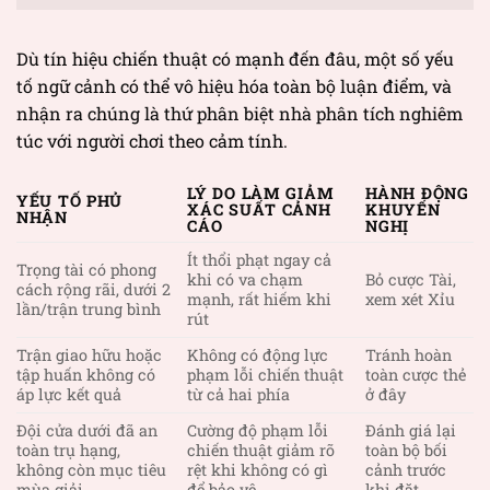
Dù tín hiệu chiến thuật có mạnh đến đâu, một số yếu
tố ngữ cảnh có thể vô hiệu hóa toàn bộ luận điểm, và
nhận ra chúng là thứ phân biệt nhà phân tích nghiêm
túc với người chơi theo cảm tính.
LÝ DO LÀM GIẢM
HÀNH ĐỘNG
YẾU TỐ PHỦ
XÁC SUẤT CẢNH
KHUYẾN
NHẬN
CÁO
NGHỊ
Ít thổi phạt ngay cả
Trọng tài có phong
khi có va chạm
Bỏ cược Tài,
cách rộng rãi, dưới 2
mạnh, rất hiếm khi
xem xét Xỉu
lần/trận trung bình
rút
Trận giao hữu hoặc
Không có động lực
Tránh hoàn
tập huấn không có
phạm lỗi chiến thuật
toàn cược thẻ
áp lực kết quả
từ cả hai phía
ở đây
Đội cửa dưới đã an
Cường độ phạm lỗi
Đánh giá lại
toàn trụ hạng,
chiến thuật giảm rõ
toàn bộ bối
không còn mục tiêu
rệt khi không có gì
cảnh trước
mùa giải
để bảo vệ
khi đặt