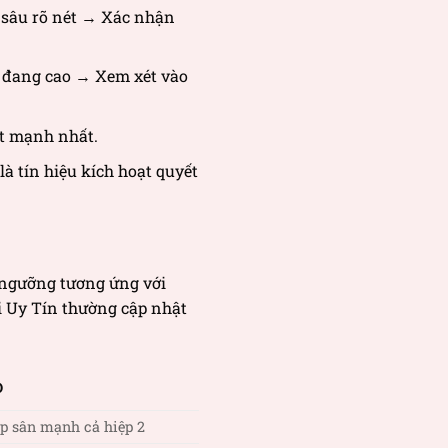
u sâu rõ nét → Xác nhận
h đang cao → Xem xét vào
ật mạnh nhất.
à tín hiệu kích hoạt quyết
 ngưỡng tương ứng với
ái Uy Tín thường cập nhật
O
ép sân mạnh cả hiệp 2