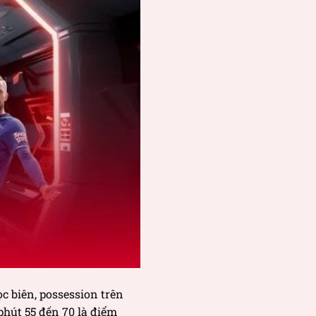
ọc biên, possession trên
phút 55 đến 70 là điểm