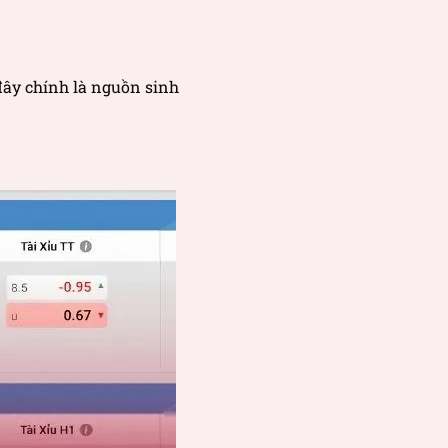
đây chính là nguồn sinh