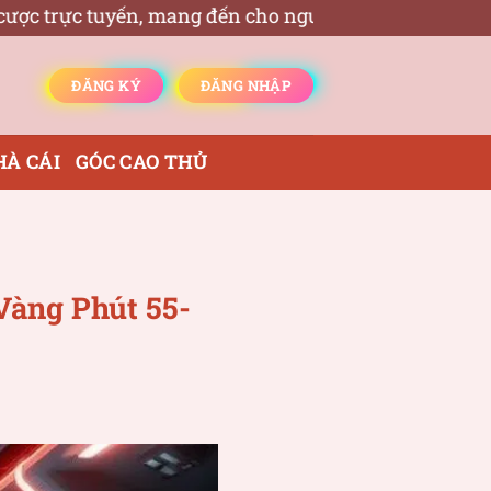
uyến, mang đến cho người chơi những thông tin chi tiế
ĐĂNG KÝ
ĐĂNG NHẬP
À CÁI
GÓC CAO THỦ
Vàng Phút 55-