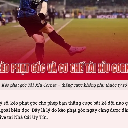
Kèo phạt góc Tài Xỉu Corner – thắng cược không phụ thuộc tỷ số
 số, kèo phạt góc cho phép bạn thắng cược bất kể đội nào gh
ngoài biên dọc. Đây là lý do kèo phạt góc ngày càng được d
ive tại Nhà Cái Uy Tín.