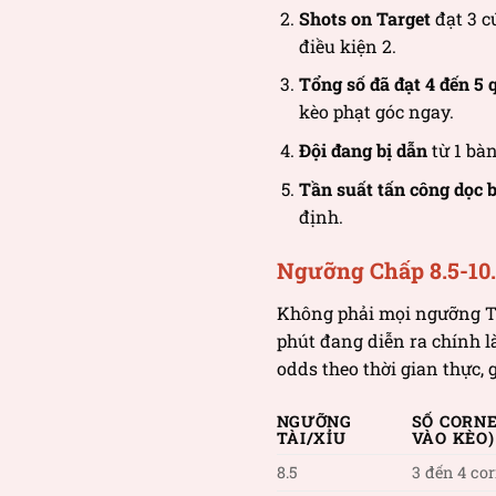
Shots on Target
đạt 3 c
điều kiện 2.
Tổng số đã đạt 4 đến 5 
kèo phạt góc ngay.
Đội đang bị dẫn
từ 1 bà
Tần suất tấn công dọc 
định.
Ngưỡng Chấp 8.5-10.
Không phải mọi ngưỡng Tà
phút đang diễn ra chính l
odds theo thời gian thực,
NGƯỠNG
SỐ CORNE
TÀI/XỈU
VÀO KÈO)
8.5
3 đến 4 cor