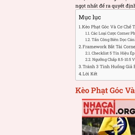
ngọt nhất để ra quyết định
Mục lục
Kèo Phạt Góc Và Cơ Chế T
Các Loại Cược Corner Ph
Tấn Công Biên Dọc Cán
Framework Bắt Tài Corne
Checklist 5 Tín Hiệu É
Ngưỡng Chấp 8.5-10.5 V
Tránh 3 Tình Huống Giả 
Lời Kết
Kèo Phạt Góc Và