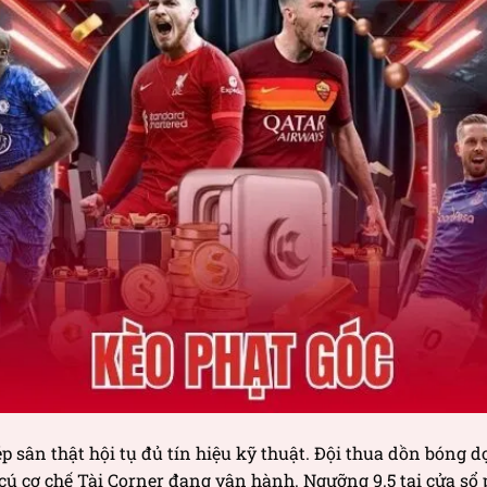
ép sân thật hội tụ đủ tín hiệu kỹ thuật. Đội thua dồn bóng d
 cú cơ chế Tài Corner đang vận hành. Ngưỡng 9.5 tại cửa sổ 