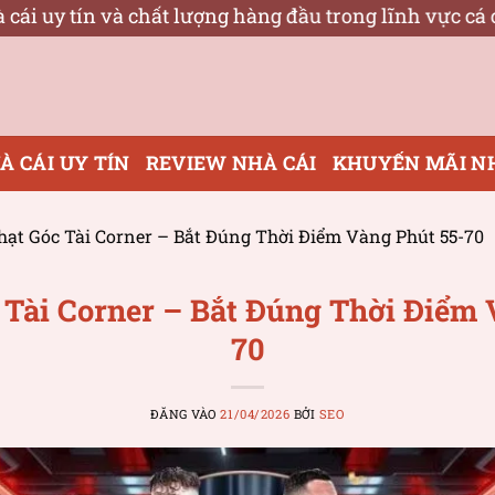
n và chất lượng hàng đầu trong lĩnh vực cá cược trực t
À CÁI UY TÍN
REVIEW NHÀ CÁI
KHUYẾN MÃI NH
hạt Góc Tài Corner – Bắt Đúng Thời Điểm Vàng Phút 55-70
 Tài Corner – Bắt Đúng Thời Điểm 
70
ĐĂNG VÀO
21/04/2026
BỞI
SEO