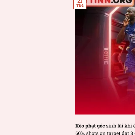
21
Th4
Kèo phạt góc
sinh lãi khi 
60%, shots on target đạt 3