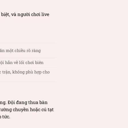
iệt, và người chơi live
sân một chiều rõ ràng
ội hẳn về lối chơi biên
c trận, không phù hợp cho
àng. Đội đang thua bàn
 đường chuyền hoặc cú tạt
 tức.