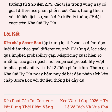
trường từ 2.25 đến 2.75:
Các trận trong vùng này có
goal difference phân phối ít cực đoan, tương thích
với dữ liệu lịch sử, và là điều kiện lý tưởng để đặt
cược trên Nhà Cái Uy Tín.
Lời Kết
Kèo chấp Score Box
tập trung lợi thế vào ba điểm: đọc
lưới điểm theo goal difference, tính EV từng ô, lọc edge
qua implied probability gap. Mispricing xuất hiện rõ
nhất tại các giải ngách, nơi empirical probability vượt
implied probability ít nhất 3 điểm phần trăm. Tham gia
Nhà Cái Uy Tín ngay hôm nay để bắt đầu phân tích kèo
chấp Score Box với dữ liệu thống kê đầy đủ.
Kèo Phạt Góc Tài Corner –
Kèo World Cup 2026 – Tỷ
Bắt Đúng Thời Điểm Vàng
Lệ Vô Địch Và Vua Phá