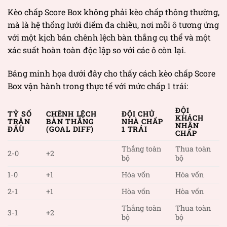
Kèo chấp Score Box không phải kèo chấp thông thường,
mà là hệ thống lưới điểm đa chiều, nơi mỗi ô tương ứng
với một kịch bản chênh lệch bàn thắng cụ thể và một
xác suất hoàn toàn độc lập so với các ô còn lại.
Bảng minh họa dưới đây cho thấy cách kèo chấp Score
Box vận hành trong thực tế với mức chấp 1 trái:
ĐỘI
TỶ SỐ
CHÊNH LỆCH
ĐỘI CHỦ
KHÁCH
TRẬN
BÀN THẮNG
NHÀ CHẤP
NHẬN
ĐẤU
(GOAL DIFF)
1 TRÁI
CHẤP
Thắng toàn
Thua toàn
2-0
+2
bộ
bộ
1-0
+1
Hòa vốn
Hòa vốn
2-1
+1
Hòa vốn
Hòa vốn
Thắng toàn
Thua toàn
3-1
+2
bộ
bộ