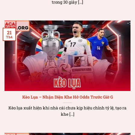
trong 30 giây [...]
21
Th4
Kèo Lụa – Nhận Diện Khe Hở Odds Trước Giờ G
Kèo lụa xuất hiện khi nhà cái chưa kịp hiệu chỉnh tỷ lệ, tạo ra
khe [...]