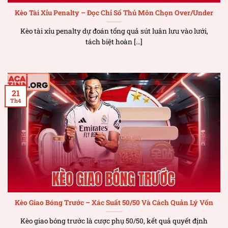
Kèo Tài Xỉu Penalty – Đọc Chỉ Số Thủ Môn Chọn Over/Under
Kèo tài xỉu penalty dự đoán tổng quả sút luân lưu vào lưới,
tách biệt hoàn [...]
21
Th4
Kèo Giao Bóng Trước – Xác Suất 50/50 Và Cách Quản Lý Vốn
Kèo giao bóng trước là cược phụ 50/50, kết quả quyết định