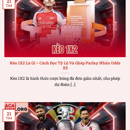
21
Th4
Kèo 1X2 Là Gì – Cách Đọc Tỷ Lệ Và Ghép Parlay Nhân Odds
X5
Kèo 1X2 là hình thức cược bóng đá đơn giản nhất, cho phép
dự đoán [...]
21
Th4