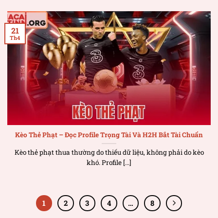
21
Th4
Kèo Thẻ Phạt – Đọc Profile Trọng Tài Và H2H Bắt Tài Chuẩn
Kèo thẻ phạt thua thường do thiếu dữ liệu, không phải do kèo
khó. Profile [...]
1
2
3
4
…
8