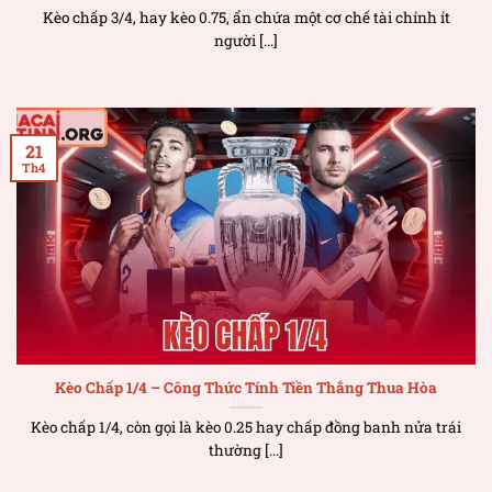
Kèo chấp 3/4, hay kèo 0.75, ẩn chứa một cơ chế tài chính ít
người [...]
21
Th4
Kèo Chấp 1/4 – Công Thức Tính Tiền Thắng Thua Hòa
Kèo chấp 1/4, còn gọi là kèo 0.25 hay chấp đồng banh nửa trái
thường [...]