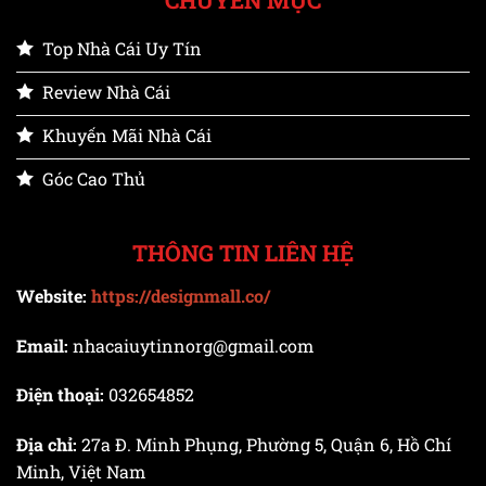
Top Nhà Cái Uy Tín
Review Nhà Cái
Khuyến Mãi Nhà Cái
Góc Cao Thủ
THÔNG TIN LIÊN HỆ
Website:
https://designmall.co/
Email:
nhacaiuytinnorg@gmail.com
Điện thoại:
032654852
Địa chỉ:
27a Đ. Minh Phụng, Phường 5, Quận 6, Hồ Chí
Minh, Việt Nam